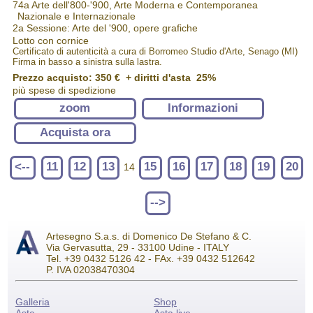
74a Arte dell'800-'900, Arte Moderna e Contemporanea
Nazionale e Internazionale
2a Sessione: Arte del '900, opere grafiche
Lotto con cornice
Certificato di autenticità a cura di Borromeo Studio d'Arte, Senago (MI)
Firma in basso a sinistra sulla lastra.
Prezzo acquisto:
350 €
+ diritti d'asta 25%
più spese di spedizione
zoom
Informazioni
Acquista ora
<--
11
12
13
15
16
17
18
19
20
14
-->
Artesegno S.a.s. di Domenico De Stefano & C.
Via Gervasutta, 29 - 33100 Udine - ITALY
Tel. +39 0432 5126 42 - FAx. +39 0432 512642
P. IVA 02038470304
Galleria
Shop