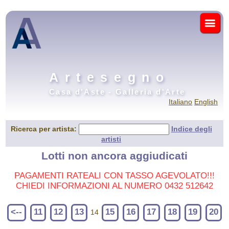
Artesegno
Casa d'Aste - Galleria d'Arte
Italiano
English
Ricerca per artista:
Indice degli
artisti
Lotti non ancora aggiudicati
PAGAMENTI RATEALI CON TASSO AGEVOLATO!!!
CHIEDI INFORMAZIONI AL NUMERO 0432 512642
<--
11
12
13
15
16
17
18
19
20
14