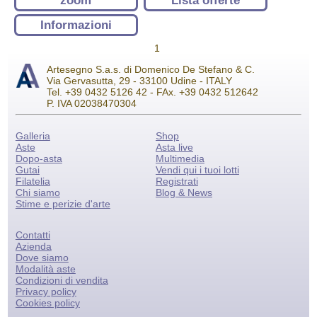
zoom
Lista offerte
Informazioni
1
Artesegno S.a.s. di Domenico De Stefano & C.
Via Gervasutta, 29 - 33100 Udine - ITALY
Tel. +39 0432 5126 42 - FAx. +39 0432 512642
P. IVA 02038470304
Galleria
Shop
Aste
Asta live
Dopo-asta
Multimedia
Gutai
Vendi qui i tuoi lotti
Filatelia
Registrati
Chi siamo
Blog & News
Stime e perizie d'arte
Contatti
Azienda
Dove siamo
Modalità aste
Condizioni di vendita
Privacy policy
Cookies policy