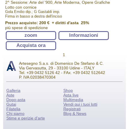
2^ Sessione: Arte del '900, Arte Moderna, Opere Grafiche
Lotto con cornice
Gola Emilio dip.; G Gastaldi imp.
Firma in basso a destra dell'inciso
Prezzo acquisto:
200 €
+ diritti d'asta 25%
più spese di spedizione
zoom
Informazioni
Acquista ora
1
Artesegno S.a.s. di Domenico De Stefano & C.
Via Gervasutta, 29 - 33100 Udine - ITALY
Tel. +39 0432 5126 42 - FAx. +39 0432 512642
P. IVA 02038470304
Galleria
Shop
Aste
Asta live
Dopo-asta
Multimedia
Gutai
Vendi qui i tuoi lotti
Filatelia
Registrati
Chi siamo
Blog & News
Stime e perizie d'arte