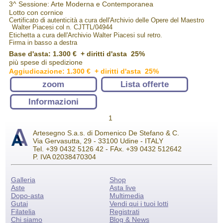
3^ Sessione: Arte Moderna e Contemporanea
Lotto con cornice
Certificato di autenticità a cura dell'Archivio delle Opere del Maestro
Walter Piacesi col n. CJTTL/04944
Etichetta a cura dell'Archivio Walter Piacesi sul retro.
Firma in basso a destra
Base d'asta: 1.300 € + diritti d'asta 25%
più spese di spedizione
Aggiudicazione: 1.300 € + diritti d'asta 25%
zoom
Lista offerte
Informazioni
1
Artesegno S.a.s. di Domenico De Stefano & C.
Via Gervasutta, 29 - 33100 Udine - ITALY
Tel. +39 0432 5126 42 - FAx. +39 0432 512642
P. IVA 02038470304
Galleria
Shop
Aste
Asta live
Dopo-asta
Multimedia
Gutai
Vendi qui i tuoi lotti
Filatelia
Registrati
Chi siamo
Blog & News