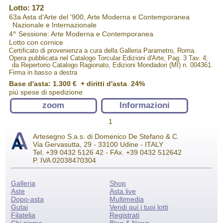
Lotto: 172
63a Asta d'Arte del '900, Arte Moderna e Contemporanea
Nazionale e Internazionale
4^ Sessione: Arte Moderna e Contemporanea
Lotto con cornice
Certificato di provenienza a cura della Galleria Parametro, Roma.
Opera pubblicata nel Catalogo Torcular Edizioni d'Arte, Pag. 3 Tav. 4;
da Repertorio Catalogo Ragionato, Edizioni Mondadori (MI) n. 004361.
Firma in basso a destra
Base d'asta: 1.300 € + diritti d'asta 24%
più spese di spedizione
zoom
Informazioni
1
Artesegno S.a.s. di Domenico De Stefano & C.
Via Gervasutta, 29 - 33100 Udine - ITALY
Tel. +39 0432 5126 42 - FAx. +39 0432 512642
P. IVA 02038470304
Galleria
Shop
Aste
Asta live
Dopo-asta
Multimedia
Gutai
Vendi qui i tuoi lotti
Filatelia
Registrati