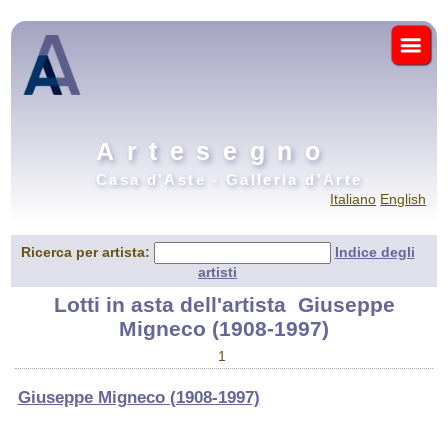
Artesegno
Casa d'Aste - Galleria d'Arte
Italiano
English
Ricerca per artista:
Indice degli
artisti
Lotti in asta dell'artista
Giuseppe
Migneco (1908-1997)
1
Giuseppe Migneco (1908-1997)