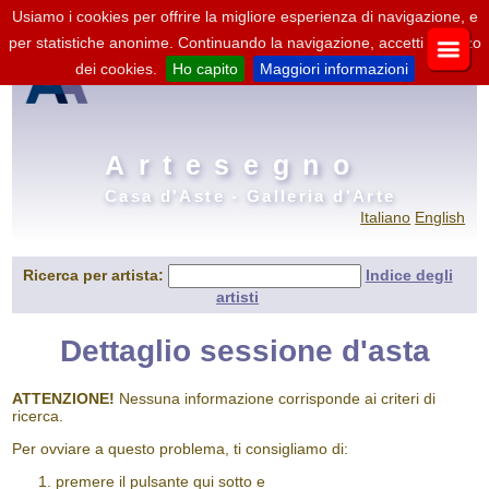
Usiamo i cookies per offrire la migliore esperienza di navigazione, e
per statistiche anonime. Continuando la navigazione, accetti l'utilizzo
dei cookies.
Ho capito
Maggiori informazioni
Artesegno
Casa d'Aste - Galleria d'Arte
Italiano
English
Ricerca per artista:
Indice degli
artisti
Dettaglio sessione d'asta
ATTENZIONE!
Nessuna informazione corrisponde ai criteri di
ricerca.
Per ovviare a questo problema, ti consigliamo di:
premere il pulsante qui sotto e