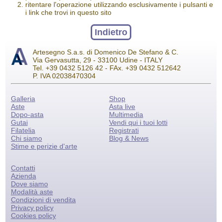
ritentare l'operazione utilizzando esclusivamente i pulsanti e
i link che trovi in questo sito
Indietro
Artesegno S.a.s. di Domenico De Stefano & C.
Via Gervasutta, 29 - 33100 Udine - ITALY
Tel. +39 0432 5126 42 - FAx. +39 0432 512642
P. IVA 02038470304
Galleria
Shop
Aste
Asta live
Dopo-asta
Multimedia
Gutai
Vendi qui i tuoi lotti
Filatelia
Registrati
Chi siamo
Blog & News
Stime e perizie d'arte
Contatti
Azienda
Dove siamo
Modalità aste
Condizioni di vendita
Privacy policy
Cookies policy