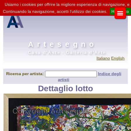
Usiamo i cookies per offrire la migliore esperienza di navigazione, e
Continuando la navigazione, accetti l'utilizzo dei cookies.
Ho capito
Artesegno
Casa d'Aste - Galleria d'Arte
Italiano
English
Ricerca per artista:
Indice degli
artisti
Dettaglio lotto