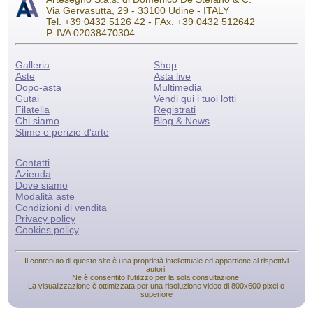
Via Gervasutta, 29 - 33100 Udine - ITALY
Tel. +39 0432 5126 42 - FAx. +39 0432 512642
P. IVA 02038470304
Galleria
Shop
Aste
Asta live
Dopo-asta
Multimedia
Gutai
Vendi qui i tuoi lotti
Filatelia
Registrati
Chi siamo
Blog & News
Stime e perizie d'arte
Contatti
Azienda
Dove siamo
Modalità aste
Condizioni di vendita
Privacy policy
Cookies policy
Il contenuto di questo sito è una proprietà intellettuale ed appartiene ai rispettivi
autori.
Ne è consentito l'utilizzo per la sola consultazione.
La visualizzazione è ottimizzata per una risoluzione video di 800x600 pixel o
superiore