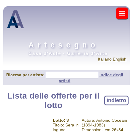
Artesegno
Casa d'Aste - Galleria d'Arte
Italiano
English
Ricerca per artista:
Indice degli
artisti
Lista delle offerte per il
Indietro
lotto
Lotto: 3
Autore: Antonio Coceani
Titolo: Sera in
(1894-1983)
laguna
Dimensioni: cm 26x34