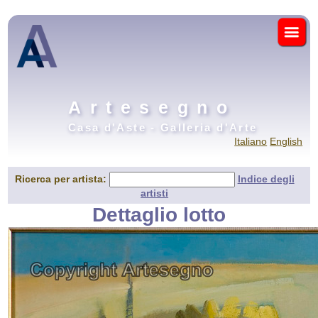
Artesegno
Casa d'Aste - Galleria d'Arte
Italiano
English
Ricerca per artista:
Indice degli
artisti
Dettaglio lotto