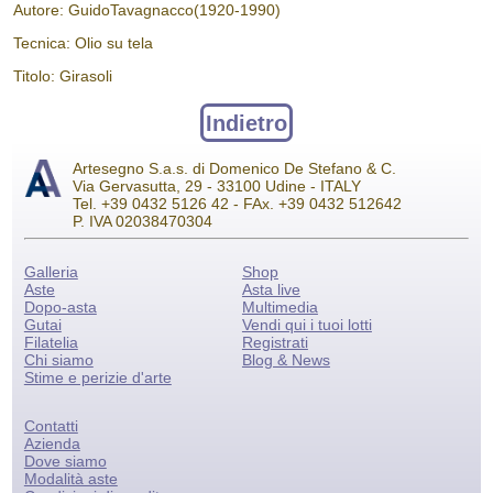
Autore: GuidoTavagnacco(1920-1990)
Tecnica: Olio su tela
Titolo: Girasoli
Indietro
Artesegno S.a.s. di Domenico De Stefano & C.
Via Gervasutta, 29 - 33100 Udine - ITALY
Tel. +39 0432 5126 42 - FAx. +39 0432 512642
P. IVA 02038470304
Galleria
Shop
Aste
Asta live
Dopo-asta
Multimedia
Gutai
Vendi qui i tuoi lotti
Filatelia
Registrati
Chi siamo
Blog & News
Stime e perizie d'arte
Contatti
Azienda
Dove siamo
Modalità aste