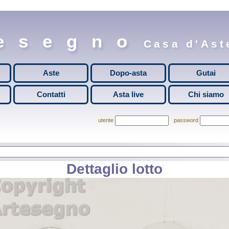
esegno
Casa d'Aste
Aste
Dopo-asta
Gutai
Contatti
Asta live
Chi siamo
utente
password
Dettaglio lotto