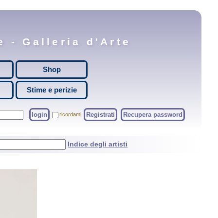
 - Galleria d'Arte
Shop
Stime e perizie
login
Registrati
Recupera password
ricordami
Indice degli artisti