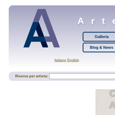
Art
Galleria
Blog & News
Italiano
English
Ricerca per artista: