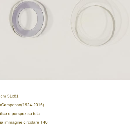
: cm 51x81
raCampesan(1924-2016)
ilico e perspex su tela
pia immagine circolare T40