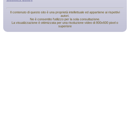
Il contenuto di questo sito è una proprietà intellettuale ed appartiene ai rispettivi
autori.
Ne è consentito l'utilizzo per la sola consultazione.
La visualizzazione è ottimizzata per una risoluzione video di 800x600 pixel o
superiore