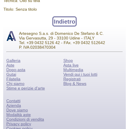
Tecnica: Olio su tela
Titolo: Senza titolo
Indietro
Artesegno S.a.s. di Domenico De Stefano & C.
Via Gervasutta, 29 - 33100 Udine - ITALY
Tel. +39 0432 5126 42 - FAx. +39 0432 512642
P. IVA 02038470304
Galleria
Shop
Aste
Asta live
Dopo-asta
Multimedia
Gutai
Vendi qui i tuoi lotti
Filatelia
Registrati
Chi siamo
Blog & News
Stime e perizie d'arte
Contatti
Azienda
Dove siamo
Modalità aste
Condizioni di vendita
Privacy policy
Cookies policy