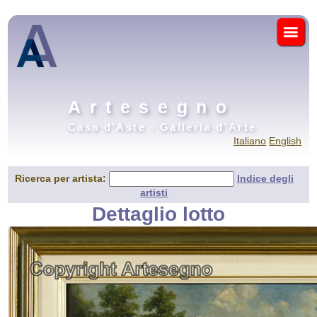
Artesegno
Casa d'Aste - Galleria d'Arte
Italiano
English
Ricerca per artista:
Indice degli
artisti
Dettaglio lotto