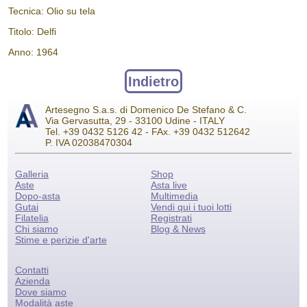
Tecnica: Olio su tela
Titolo: Delfi
Anno: 1964
Indietro
Artesegno S.a.s. di Domenico De Stefano & C.
Via Gervasutta, 29 - 33100 Udine - ITALY
Tel. +39 0432 5126 42 - FAx. +39 0432 512642
P. IVA 02038470304
Galleria
Shop
Aste
Asta live
Dopo-asta
Multimedia
Gutai
Vendi qui i tuoi lotti
Filatelia
Registrati
Chi siamo
Blog & News
Stime e perizie d'arte
Contatti
Azienda
Dove siamo
Modalità aste