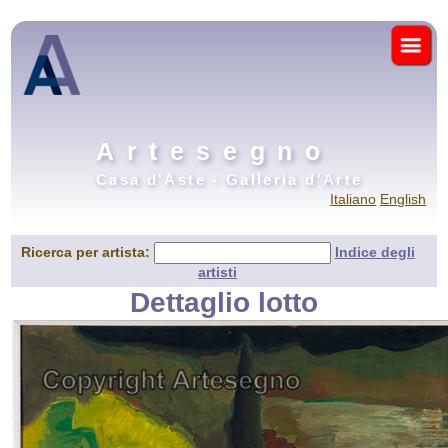
Artesegno
Casa d'Aste - Galleria d'Arte
Italiano
English
Ricerca per artista:
Indice degli
artisti
Dettaglio lotto