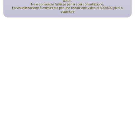
autori.
Ne è consentito l'utilizzo per la sola consultazione.
La visualizzazione è ottimizzata per una risoluzione video di 800x600 pixel o
superiore