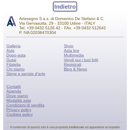
Indietro
Artesegno S.a.s. di Domenico De Stefano & C.
Via Gervasutta, 29 - 33100 Udine - ITALY
Tel. +39 0432 5126 42 - FAx. +39 0432 512642
P. IVA 02038470304
Galleria
Shop
Aste
Asta live
Dopo-asta
Multimedia
Gutai
Vendi qui i tuoi lotti
Filatelia
Registrati
Chi siamo
Blog & News
Stime e perizie d'arte
Contatti
Azienda
Dove siamo
Modalità aste
Condizioni di vendita
Privacy policy
Cookies policy
Il contenuto di questo sito è una proprietà intellettuale ed appartiene ai rispettivi