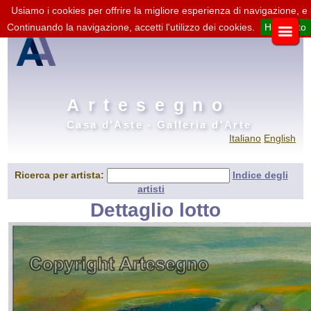
Usiamo i cookies per offrire la migliore esperienza di navigazione, e
Continuando la navigazione, accetti l'utilizzo dei cookies.
Ho capito
Artesegno
Casa d'Aste - Galleria d'Arte
Italiano
English
Ricerca per artista:
Indice degli
artisti
Dettaglio lotto