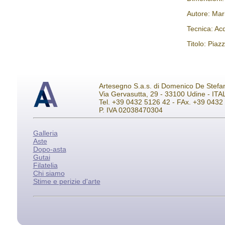
Autore: Mar
Tecnica: Acq
Titolo: Piaz
Artesegno S.a.s. di Domenico De Stefa
Via Gervasutta, 29 - 33100 Udine - ITA
Tel. +39 0432 5126 42 - FAx. +39 043
P. IVA 02038470304
Galleria
Aste
Dopo-asta
Gutai
Filatelia
Chi siamo
Stime e perizie d'arte