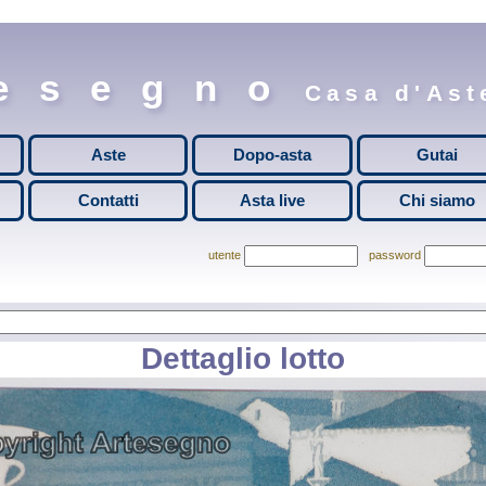
esegno
Casa d'Aste
Aste
Dopo-asta
Gutai
Contatti
Asta live
Chi siamo
utente
password
Dettaglio lotto