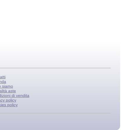
atti
nda
e siamo
lità aste
izioni di vendita
acy policy
ies policy