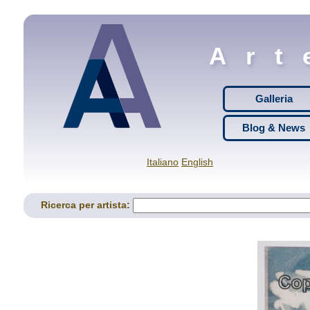
Art
Galleria
Blog & News
Italiano
English
Ricerca per artista: