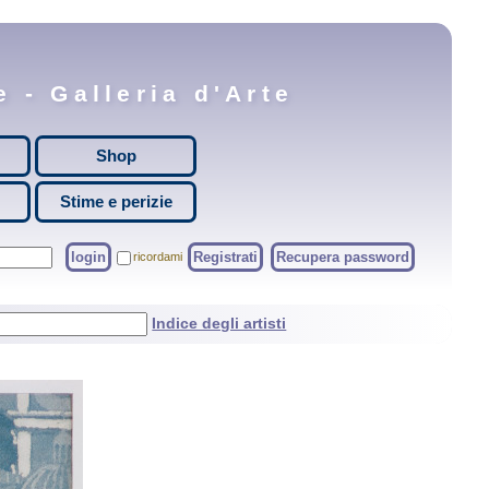
 - Galleria d'Arte
Shop
Stime e perizie
login
Registrati
Recupera password
ricordami
Indice degli artisti