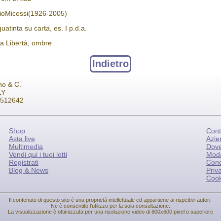
ioMicossi(1926-2005)
uatinta su carta, es. I p.d.a.
za Libertà, ombre
Indietro
no & C.
LY
2 512642
Shop
Cont
Asta live
Azie
Multimedia
Dov
Vendi qui i tuoi lotti
Moda
Registrati
Cond
Blog & News
Priv
Cook
Il contenuto di questo sito è una proprietà intellettuale ed appartiene ai rispettivi autori.
Ne è consentito l'utilizzo per la sola consultazione.
La visualizzazione è ottimizzata per una risoluzione video di 800x600 pixel o superiore