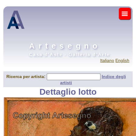
Artesegno
Casa d'Aste - Galleria d'Arte
Italiano
English
Ricerca per artista:
Indice degli
artisti
Dettaglio lotto