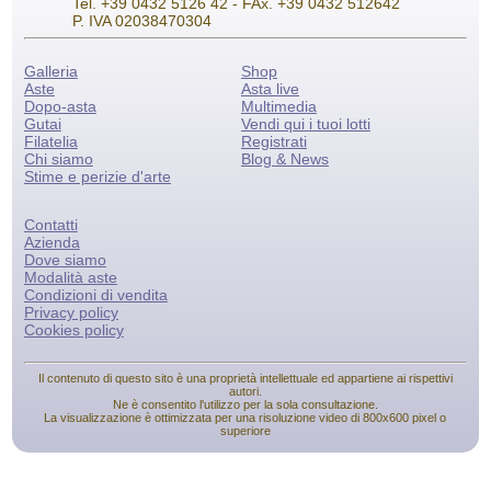
Tel. +39 0432 5126 42 - FAx. +39 0432 512642
P. IVA 02038470304
Galleria
Shop
Aste
Asta live
Dopo-asta
Multimedia
Gutai
Vendi qui i tuoi lotti
Filatelia
Registrati
Chi siamo
Blog & News
Stime e perizie d'arte
Contatti
Azienda
Dove siamo
Modalità aste
Condizioni di vendita
Privacy policy
Cookies policy
Il contenuto di questo sito è una proprietà intellettuale ed appartiene ai rispettivi
autori.
Ne è consentito l'utilizzo per la sola consultazione.
La visualizzazione è ottimizzata per una risoluzione video di 800x600 pixel o
superiore