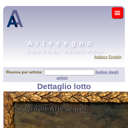
Artesegno
Casa d'Aste - Galleria d'Arte
Italiano
English
Ricerca per artista:
Indice degli
artisti
Dettaglio lotto