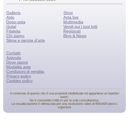
Galleria
Shop
Aste
Asta live
Dopo-asta
Multimedia
Gutai
Vendi qui i tuoi lotti
Filatelia
Registrati
Chi siamo
Blog & News
Stime e perizie d'arte
Contatti
Azienda
Dove siamo
Modalità aste
Condizioni di vendita
Privacy policy
Cookies policy
Il contenuto di questo sito è una proprietà intellettuale ed appartiene ai rispettivi
autori.
Ne è consentito l'utilizzo per la sola consultazione.
La visualizzazione è ottimizzata per una risoluzione video di 800x600 pixel o
superiore