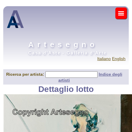
Artesegno
Casa d'Aste - Galleria d'Arte
Italiano
English
Ricerca per artista:
Indice degli
artisti
Dettaglio lotto