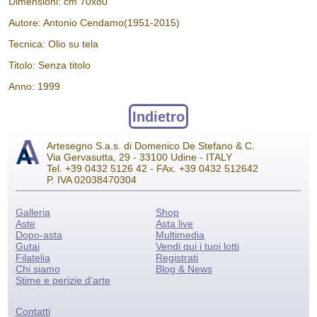
Dimensioni: cm 70x80
Autore: Antonio Cendamo(1951-2015)
Tecnica: Olio su tela
Titolo: Senza titolo
Anno: 1999
Indietro
Artesegno S.a.s. di Domenico De Stefano & C.
Via Gervasutta, 29 - 33100 Udine - ITALY
Tel. +39 0432 5126 42 - FAx. +39 0432 512642
P. IVA 02038470304
Galleria
Shop
Aste
Asta live
Dopo-asta
Multimedia
Gutai
Vendi qui i tuoi lotti
Filatelia
Registrati
Chi siamo
Blog & News
Stime e perizie d'arte
Contatti