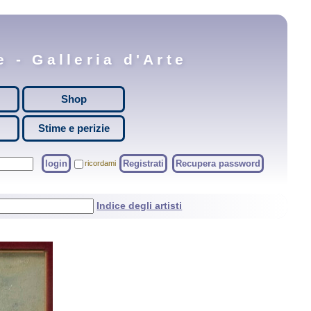
 - Galleria d'Arte
Shop
Stime e perizie
login
Registrati
Recupera password
ricordami
Indice degli artisti