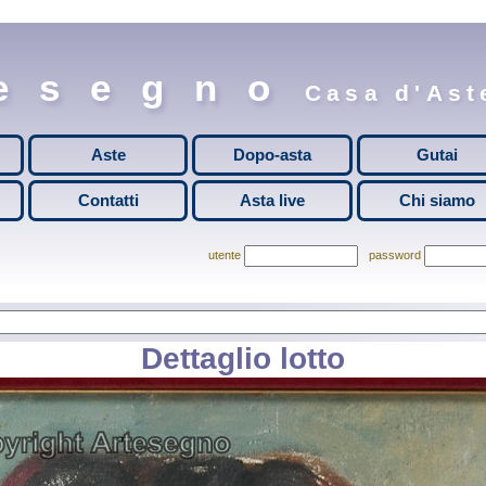
esegno
Casa d'Aste
Aste
Dopo-asta
Gutai
Contatti
Asta live
Chi siamo
utente
password
Dettaglio lotto