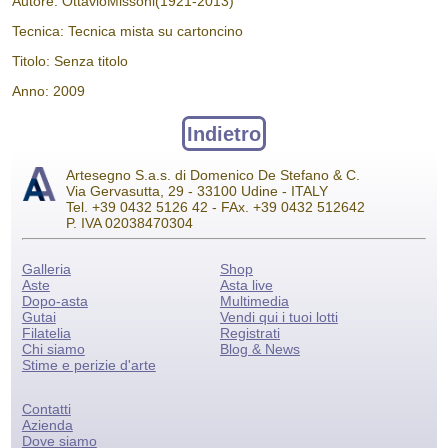
Autore: OttavioMissoni(1921-2013)
Tecnica: Tecnica mista su cartoncino
Titolo: Senza titolo
Anno: 2009
Indietro
Artesegno S.a.s. di Domenico De Stefano & C.
Via Gervasutta, 29 - 33100 Udine - ITALY
Tel. +39 0432 5126 42 - FAx. +39 0432 512642
P. IVA 02038470304
Galleria
Shop
Aste
Asta live
Dopo-asta
Multimedia
Gutai
Vendi qui i tuoi lotti
Filatelia
Registrati
Chi siamo
Blog & News
Stime e perizie d'arte
Contatti
Azienda
Dove siamo