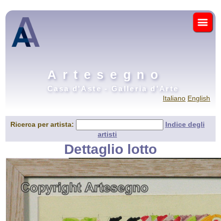
Artesegno
Casa d'Aste - Galleria d'Arte
Italiano
English
Ricerca per artista:
Indice degli
artisti
Dettaglio lotto