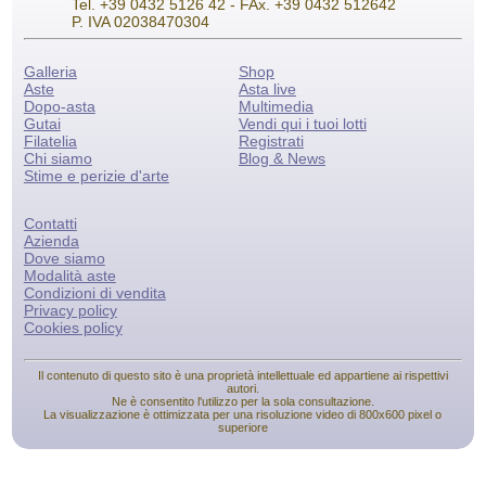
Tel. +39 0432 5126 42 - FAx. +39 0432 512642
P. IVA 02038470304
Galleria
Shop
Aste
Asta live
Dopo-asta
Multimedia
Gutai
Vendi qui i tuoi lotti
Filatelia
Registrati
Chi siamo
Blog & News
Stime e perizie d'arte
Contatti
Azienda
Dove siamo
Modalità aste
Condizioni di vendita
Privacy policy
Cookies policy
Il contenuto di questo sito è una proprietà intellettuale ed appartiene ai rispettivi
autori.
Ne è consentito l'utilizzo per la sola consultazione.
La visualizzazione è ottimizzata per una risoluzione video di 800x600 pixel o
superiore