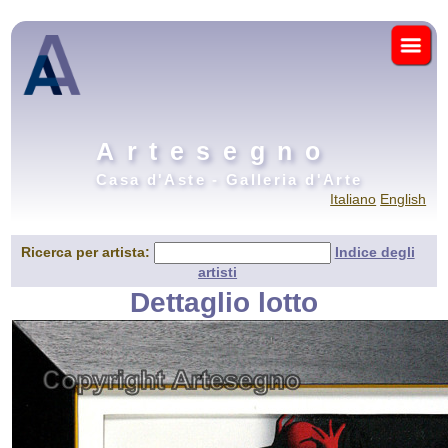
Artesegno
Casa d'Aste - Galleria d'Arte
Italiano
English
Ricerca per artista:
Indice degli
artisti
Dettaglio lotto